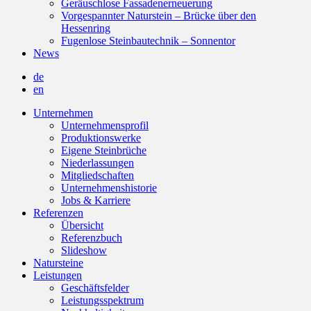
Geräuschlose Fassadenerneuerung
Vorgespannter Naturstein – Brücke über den
Hessenring
Fugenlose Steinbautechnik – Sonnentor
News
de
en
Unternehmen
Unternehmensprofil
Produktionswerke
Eigene Steinbrüche
Niederlassungen
Mitgliedschaften
Unternehmenshistorie
Jobs & Karriere
Referenzen
Übersicht
Referenzbuch
Slideshow
Natursteine
Leistungen
Geschäftsfelder
Leistungsspektrum