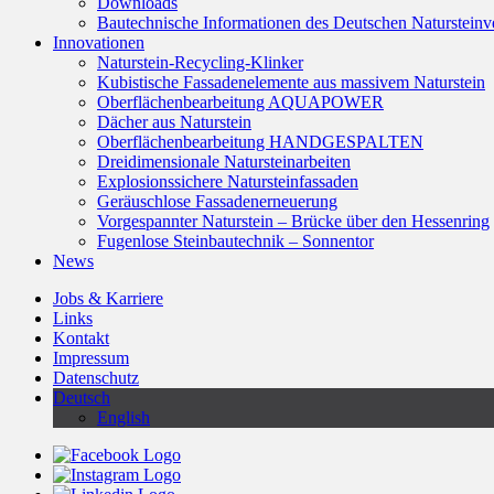
Downloads
Bautechnische Informationen des Deutschen Naturstei
Innovationen
Naturstein-Recycling-Klinker
Kubistische Fassadenelemente aus massivem Naturstein
Oberflächenbearbeitung AQUAPOWER
Dächer aus Naturstein
Oberflächenbearbeitung HANDGESPALTEN
Dreidimensionale Natursteinarbeiten
Explosionssichere Natursteinfassaden
Geräuschlose Fassadenerneuerung
Vorgespannter Naturstein – Brücke über den Hessenring
Fugenlose Steinbautechnik – Sonnentor
News
Jobs & Karriere
Links
Kontakt
Impressum
Datenschutz
Deutsch
English