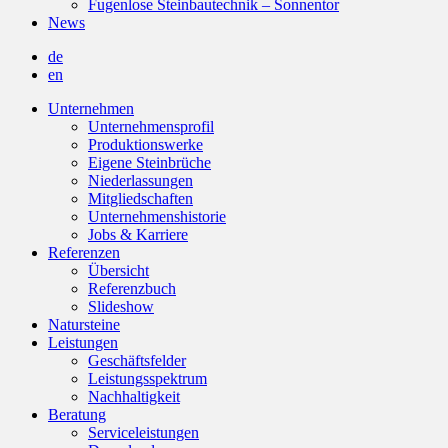
Fugenlose Steinbautechnik – Sonnentor
News
de
en
Unternehmen
Unternehmensprofil
Produktionswerke
Eigene Steinbrüche
Niederlassungen
Mitgliedschaften
Unternehmenshistorie
Jobs & Karriere
Referenzen
Übersicht
Referenzbuch
Slideshow
Natursteine
Leistungen
Geschäftsfelder
Leistungsspektrum
Nachhaltigkeit
Beratung
Serviceleistungen