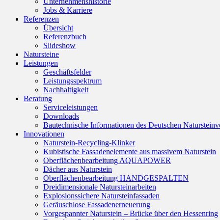
Unternehmenshistorie
Jobs & Karriere
Referenzen
Übersicht
Referenzbuch
Slideshow
Natursteine
Leistungen
Geschäftsfelder
Leistungsspektrum
Nachhaltigkeit
Beratung
Serviceleistungen
Downloads
Bautechnische Informationen des Deutschen Naturstei
Innovationen
Naturstein-Recycling-Klinker
Kubistische Fassadenelemente aus massivem Naturstein
Oberflächenbearbeitung AQUAPOWER
Dächer aus Naturstein
Oberflächenbearbeitung HANDGESPALTEN
Dreidimensionale Natursteinarbeiten
Explosionssichere Natursteinfassaden
Geräuschlose Fassadenerneuerung
Vorgespannter Naturstein – Brücke über den Hessenring