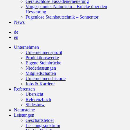
Geräuschlose Fassadenerneuerung
Vorgespannter Naturstein – Brücke über den
Hessenring
Fugenlose Steinbautechnik – Sonnentor
News
de
en
Unternehmen
Unternehmensprofil
Produktionswerke
Eigene Steinbrüche
Niederlassungen
Mitgliedschaften
Unternehmenshistorie
Jobs & Karriere
Referenzen
Übersicht
Referenzbuch
Slideshow
Natursteine
Leistungen
Geschäftsfelder
Leistungsspektrum