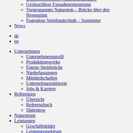
Geräuschlose Fassadenerneuerung
Vorgespannter Naturstein – Brücke über den
Hessenring
Fugenlose Steinbautechnik – Sonnentor
News
de
en
Unternehmen
Unternehmensprofil
Produktionswerke
Eigene Steinbrüche
Niederlassungen
Mitgliedschaften
Unternehmenshistorie
Jobs & Karriere
Referenzen
Übersicht
Referenzbuch
Slideshow
Natursteine
Leistungen
Geschäftsfelder
Leistungsspektrum