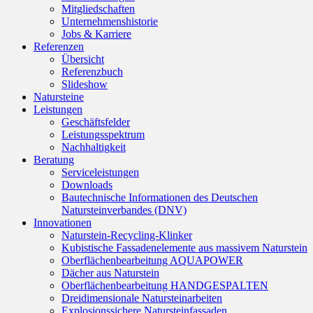
Mitgliedschaften
Unternehmenshistorie
Jobs & Karriere
Referenzen
Übersicht
Referenzbuch
Slideshow
Natursteine
Leistungen
Geschäftsfelder
Leistungsspektrum
Nachhaltigkeit
Beratung
Serviceleistungen
Downloads
Bautechnische Informationen des Deutschen
Natursteinverbandes (DNV)
Innovationen
Naturstein-Recycling-Klinker
Kubistische Fassadenelemente aus massivem Naturstein
Oberflächenbearbeitung AQUAPOWER
Dächer aus Naturstein
Oberflächenbearbeitung HANDGESPALTEN
Dreidimensionale Natursteinarbeiten
Explosionssichere Natursteinfassaden