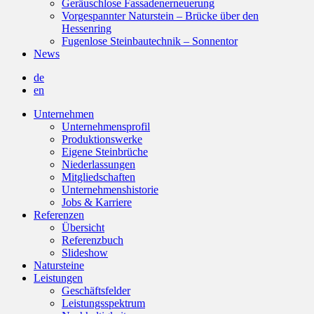
Geräuschlose Fassadenerneuerung
Vorgespannter Naturstein – Brücke über den
Hessenring
Fugenlose Steinbautechnik – Sonnentor
News
de
en
Unternehmen
Unternehmensprofil
Produktionswerke
Eigene Steinbrüche
Niederlassungen
Mitgliedschaften
Unternehmenshistorie
Jobs & Karriere
Referenzen
Übersicht
Referenzbuch
Slideshow
Natursteine
Leistungen
Geschäftsfelder
Leistungsspektrum