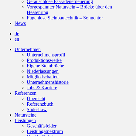
Geräuschlose Fassadenerneuerung
Vorgespannter Naturstein – Brücke über den
Hessenring
Fugenlose Steinbautechnik – Sonnentor
News
de
en
Unternehmen
Unternehmensprofil
Produktionswerke
Eigene Steinbrüche
Niederlassungen
Mitgliedschaften
Unternehmenshistorie
Jobs & Karriere
Referenzen
Übersicht
Referenzbuch
Slideshow
Natursteine
Leistungen
Geschäftsfelder
Leistungsspektrum