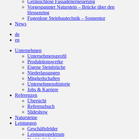
Geräuschlose Fassadenerneuerung
Vorgespannter Naturstein – Brücke über den
Hessenring
Fugenlose Steinbautechnik – Sonnentor
News
de
en
Unternehmen
Unternehmensprofil
Produktionswerke
Eigene Steinbrüche
Niederlassungen
Mitgliedschaften
Unternehmenshistorie
Jobs & Karriere
Referenzen
Übersicht
Referenzbuch
Slideshow
Natursteine
Leistungen
Geschäftsfelder
Leistungsspektrum