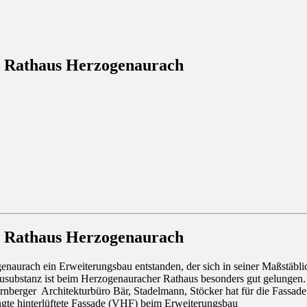
as Rathaus Herzogenaurach
as Rathaus Herzogenaurach
enaurach ein Erweiterungsbau entstanden, der sich in seiner Maßstäbl
ubstanz ist beim Herzogenauracher Rathaus besonders gut gelungen. De
ürnberger Architekturbüro Bär, Stadelmann, Stöcker hat für die Fass
gte hinterlüftete Fassade (VHF) beim Erweiterungsbau