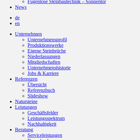
Fugenlose Steinbautechnik – Sonnentor
News
de
en
Unternehmen
Unternehmensprofil
Produktionswerke
Eigene Steinbrüche
Niederlassungen
Mitgliedschaften
Unternehmenshistorie
Jobs & Karriere
Referenzen
Übersicht
Referenzbuch
Slideshow
Natursteine
Leistungen
Geschäftsfelder
Leistungsspektrum
Nachhaltigkeit
Beratung
Serviceleistungen