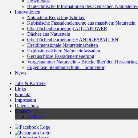
Downloads
Bautechnische Informationen des Deutschen Naturstei
Innovationen
Naturstein-Recycling-Klinker
Kubistische Fassadenelemente aus massivem Naturstein
Oberflächenbearbeitung AQUAPOWER
Dächer aus Naturstein
Oberflächenbearbeitung HANDGESPALTEN
Dreidimensionale Natursteinarbeiten
Explosionssichere Natursteinfassaden
Geräuschlose Fassadenerneuerung
Vorgespannter Naturstein – Brücke über den Hessenring
Fugenlose Steinbautechnik – Sonnentor
News
Jobs & Karriere
Links
Kontakt
Impressum
Datenschutz
Deutsch
English