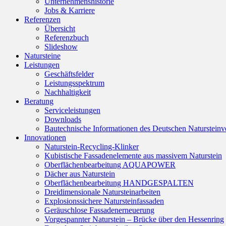
Unternehmenshistorie
Jobs & Karriere
Referenzen
Übersicht
Referenzbuch
Slideshow
Natursteine
Leistungen
Geschäftsfelder
Leistungsspektrum
Nachhaltigkeit
Beratung
Serviceleistungen
Downloads
Bautechnische Informationen des Deutschen Naturstei
Innovationen
Naturstein-Recycling-Klinker
Kubistische Fassadenelemente aus massivem Naturstein
Oberflächenbearbeitung AQUAPOWER
Dächer aus Naturstein
Oberflächenbearbeitung HANDGESPALTEN
Dreidimensionale Natursteinarbeiten
Explosionssichere Natursteinfassaden
Geräuschlose Fassadenerneuerung
Vorgespannter Naturstein – Brücke über den Hessenring