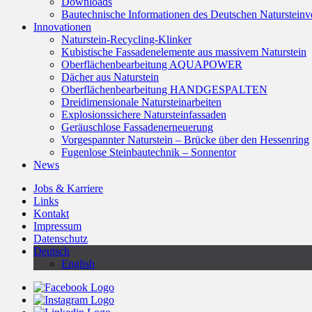
Downloads
Bautechnische Informationen des Deutschen Naturstei
Innovationen
Naturstein-Recycling-Klinker
Kubistische Fassadenelemente aus massivem Naturstein
Oberflächenbearbeitung AQUAPOWER
Dächer aus Naturstein
Oberflächenbearbeitung HANDGESPALTEN
Dreidimensionale Natursteinarbeiten
Explosionssichere Natursteinfassaden
Geräuschlose Fassadenerneuerung
Vorgespannter Naturstein – Brücke über den Hessenring
Fugenlose Steinbautechnik – Sonnentor
News
Jobs & Karriere
Links
Kontakt
Impressum
Datenschutz
Deutsch
English