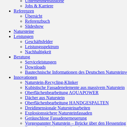
Unternehmenshistorie
Jobs & Karriere
Referenzen
Übersicht
Referenzbuch
Slideshow
Natursteine
Leistungen
Geschäftsfelder
Leistungsspektrum
Nachhaltigkeit
Beratung
Serviceleistungen
Downloads
Bautechnische Informationen des Deutschen Naturstei
Innovationen
Naturstein-Recycling-Klinker
Kubistische Fassadenelemente aus massivem Naturstein
Oberflächenbearbeitung AQUAPOWER
Dächer aus Naturstein
Oberflächenbearbeitung HANDGESPALTEN
Dreidimensionale Natursteinarbeiten
Explosionssichere Natursteinfassaden
Geräuschlose Fassadenerneuerung
Vorgespannter Naturstein – Brücke über den Hessenring