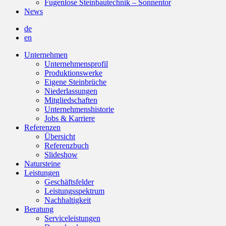
Fugenlose Steinbautechnik – Sonnentor
News
de
en
Unternehmen
Unternehmensprofil
Produktionswerke
Eigene Steinbrüche
Niederlassungen
Mitgliedschaften
Unternehmenshistorie
Jobs & Karriere
Referenzen
Übersicht
Referenzbuch
Slideshow
Natursteine
Leistungen
Geschäftsfelder
Leistungsspektrum
Nachhaltigkeit
Beratung
Serviceleistungen