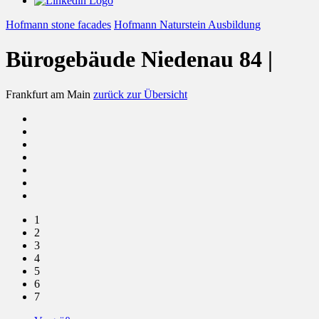
Hofmann stone facades
Hofmann Naturstein Ausbildung
Bürogebäude Niedenau 84 |
Frankfurt am Main
zurück zur Übersicht
1
2
3
4
5
6
7