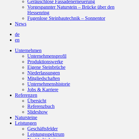
Geräuschlose Fassadenerneuerung
Vorgespannter Naturstein – Brücke über den
Hessenring
Fugenlose Steinbautechnik – Sonnentor
News
de
en
Unternehmen
Unternehmensprofil
Produktionswerke
Eigene Steinbrüche
Niederlassungen
Mitgliedschaften
Unternehmenshistorie
Jobs & Karriere
Referenzen
Übersicht
Referenzbuch
Slideshow
Natursteine
Leistungen
Geschäftsfelder
Leistungsspektrum