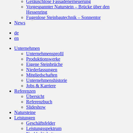
Geräuschlose Fassadenerneuerung
Vorgespannter Naturstein – Brücke über den
Hessenring
Fugenlose Steinbautechnik – Sonnentor
News
de
en
Unternehmen
Unternehmensprofil
Produktionswerke
Eigene Steinbrüche
Niederlassungen
Mitgliedschaften
Unternehmenshistorie
Jobs & Karriere
Referenzen
Übersicht
Referenzbuch
Slideshow
Natursteine
Leistungen
Geschäftsfelder
Leistungsspektrum