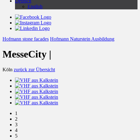
Deutsch
English
Hofmann stone facades
Hofmann Naturstein Ausbildung
MesseCity |
Köln
zurück zur Übersicht
1
2
3
4
5