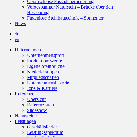
Geräuschlose Fassadenerneuerung
Vorgespannter Naturstein – Brücke über den
Hessenring
Fugenlose Steinbautechnik – Sonnentor
News
de
en
Unternehmen
Unternehmensprofil
Produktionswerke
Eigene Steinbrüche
Niederlassungen
Mitgliedschaften
Unternehmenshistorie
Jobs & Karriere
Referenzen
Übersicht
Referenzbuch
Slideshow
Natursteine
Leistungen
Geschäftsfelder
Leistungsspektrum