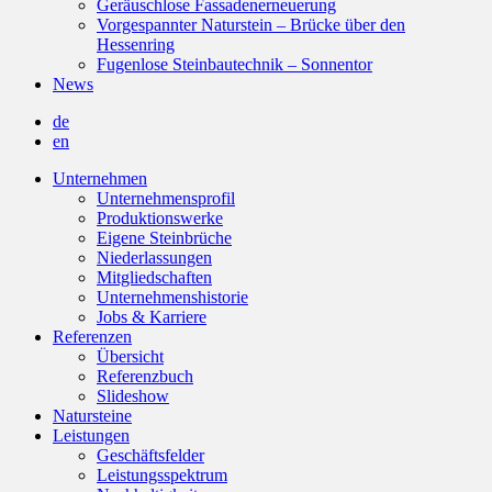
Geräuschlose Fassadenerneuerung
Vorgespannter Naturstein – Brücke über den
Hessenring
Fugenlose Steinbautechnik – Sonnentor
News
de
en
Unternehmen
Unternehmensprofil
Produktionswerke
Eigene Steinbrüche
Niederlassungen
Mitgliedschaften
Unternehmenshistorie
Jobs & Karriere
Referenzen
Übersicht
Referenzbuch
Slideshow
Natursteine
Leistungen
Geschäftsfelder
Leistungsspektrum