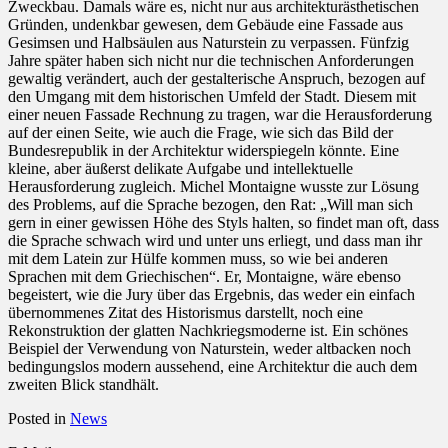
Zweckbau. Damals wäre es, nicht nur aus architekturästhetischen
Gründen, undenkbar gewesen, dem Gebäude eine Fassade aus
Gesimsen und Halbsäulen aus Naturstein zu verpassen. Fünfzig
Jahre später haben sich nicht nur die technischen Anforderungen
gewaltig verändert, auch der gestalterische Anspruch, bezogen auf
den Umgang mit dem historischen Umfeld der Stadt. Diesem mit
einer neuen Fassade Rechnung zu tragen, war die Herausforderung
auf der einen Seite, wie auch die Frage, wie sich das Bild der
Bundesrepublik in der Architektur widerspiegeln könnte. Eine
kleine, aber äußerst delikate Aufgabe und intellektuelle
Herausforderung zugleich. Michel Montaigne wusste zur Lösung
des Problems, auf die Sprache bezogen, den Rat: „Will man sich
gern in einer gewissen Höhe des Styls halten, so findet man oft, dass
die Sprache schwach wird und unter uns erliegt, und dass man ihr
mit dem Latein zur Hülfe kommen muss, so wie bei anderen
Sprachen mit dem Griechischen“. Er, Montaigne, wäre ebenso
begeistert, wie die Jury über das Ergebnis, das weder ein einfach
übernommenes Zitat des Historismus darstellt, noch eine
Rekonstruktion der glatten Nachkriegsmoderne ist. Ein schönes
Beispiel der Verwendung von Naturstein, weder altbacken noch
bedingungslos modern aussehend, eine Architektur die auch dem
zweiten Blick standhält.
Posted in
News